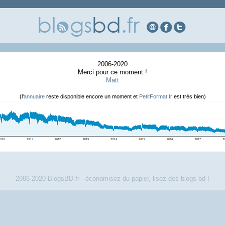
2006-2020
Merci pour ce moment !
Matt
(l'
annuaire
reste disponible encore un moment et
PetitFormat.fr
est très bien)
2006-2020
BlogsBD.fr - économisez du papier, lisez des blogs bd !